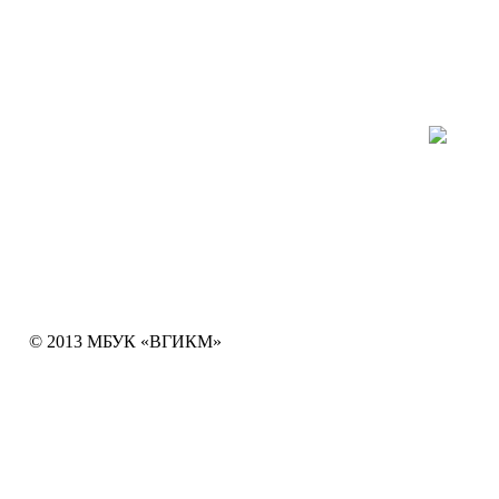
+7 (4922) 32-22-90
Написать письмо
info
@mbuk-vgikm.ru
E-mail:
в 
Мы ждем Вас по адресу:
Пр
Большая Московская ул, 66а
МБУК «Владимирский городской историко-
краеведческий музей»
© 2013 МБУК «ВГИКМ»