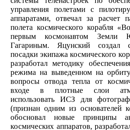
системы теленастроек по обесп
управления полетами с пилотир
аппаратами, отвечал за расчет п
полета космического корабля «Во
первым космонавтом Земли Ю
Гагариным. Яцунский создал с
посадки экипажа космического кор
разработал методику обеспечения
режима на выведенном на орбит
вопросы отвода тепла от косми
входе в плотные слои атм
использовать ИСЗ для фотограф
(признан одним из основателей к
обосновал новые принципы ав
космических аппаратов, разработа