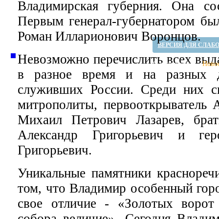
Владимирская губерния. Она со
Первым генерал-губернатором был
Роман Илларионович Воронцов.
ВЕРСИЯ ДЛЯ СЛАБ
Невозможно перечислить всех выд
О планетарии
Ново
в разное время и на разных 
служивших России. Среди них св
митрополиты, первооткрыватель 
Михаил Петрович Лазарев, брат
Александр Григорьевич и ге
Григорьевич.
Уникальные памятники красноречи
том, что Владимир особенный горо
свое отличие - «Золотых ворот
собора величие». Сегодня Владим