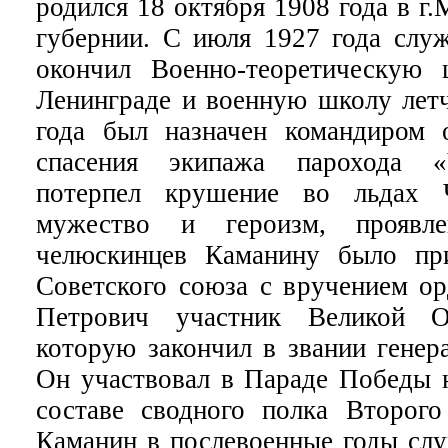
родился 18 октября 1908 года в г
губернии. С июля 1927 года слу
окончил Военно-теоретическу
Ленинграде и военную школу летч
года был назначен командиром 
спасения экипажа парохода «
потерпел крушение во льдах 
мужество и героизм, проявл
челюскинцев Каманину было при
Советского союза с вручением ор
Петрович участник Великой О
которую закончил в звании генера
Он участвовал в Параде Победы 
составе сводного полка Второго
Каманин в послевоенные годы слу